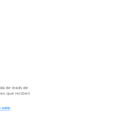
da de leads de 
rreo que reciben 
a web
.